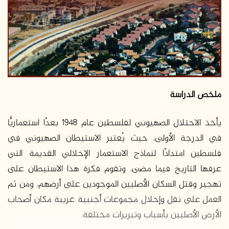
ر
ي
د
ا
إ
ل
ك
ت
ملخص الدراسة
ر
و
يأخذ الاحتلال الصهيوني لفلسطين عام 1948 بعدًا استعماريًّا
ن
في الدرجة الأولى، حيث يُعتبر الاستيطان الصهيوني في
ي
ا
فلسطين امتدادًا لنماذج الاستعمار الإحلالي القديمة التي
عرفها التاريخ فيما مضى، وتقوم فكرة هذا الاستيطان على
تهجير وقتل السكان الأصليين الموجودين على أرضهم، ومن ثم
العمل على نقل وإحلال مجموعات أجنبية غريبة مكان أصحاب
الأرض الأصليين بأسباب وتبريرات مختلفة.