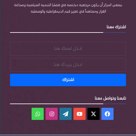
e
e
م
يسعى المركز أن يكون مرجعية مختصة في قضايا التنمية السياسية وصناعة
القرار، ومساهماً في تعزيز قيم الديمقراطية والوسطية.
s
اشترك معنا
s
تابعنا وتواصل معنا
فيسبوك
‫X
‫YouTube
‫WordPress
انستقرام
واتساب