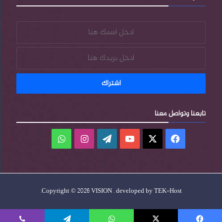
تابعنا وتواصل معنا
فيسبوك
‫X
‫YouTube
‫WordPress
انستقرام
واتساب
.
Copyright © 2026 VISION . developed by
TEK-Host