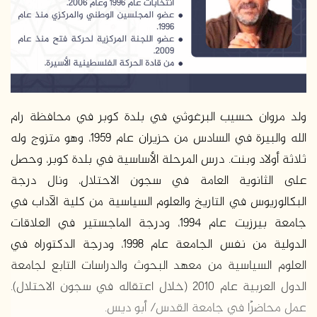
د
ا
إ
ل
ك
ت
ر
ولد مروان حسيب البرغوثي في بلدة كوبر في محافظة رام
و
الله والبيرة في السادس من حزيران عام 1959، وهو متزوج وله
ن
ثلاثة أولاد وبنت. درس المرحلة الأساسية في بلدة كوبر، وحصل
ي
على الثانوية العامة في سجون الاحتلال، ونال درجة
ا
البكالوريوس في التاريخ والعلوم السياسية من كلية الآداب في
جامعة بيرزيت عام 1994، ودرجة الماجستير في العلاقات
الدولية من نفس الجامعة عام 1998، ودرجة الدكتوراه في
العلوم السياسية من معهد البحوث والدراسات التابع لجامعة
الدول العربية عام 2010 (خلال اعتقاله في سجون الاحتلال).
عمل محاضرًا في جامعة القدس/ أبو ديس.