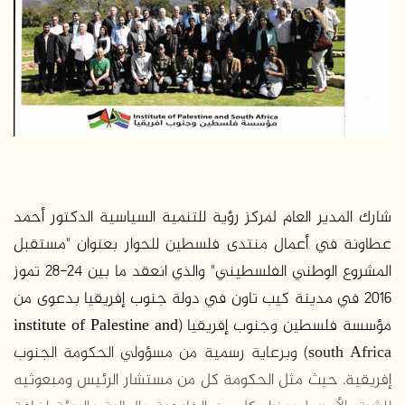
ر
ي
د
ا
إ
ل
ك
ت
ر
و
شارك المدير العام لمركز رؤية للتنمية السياسية الدكتور أحمد
ن
عطاونة في أعمال منتدى فلسطين للحوار بعنوان "مستقبل
ي
ا
المشروع الوطني الفلسطيني" والذي انعقد ما بين 24-28 تموز
2016 في مدينة كيب تاون في دولة جنوب إفريقيا بدعوى من
مؤسسة فلسطين وجنوب إفريقيا (institute of Palestine and
south Africa) وبرعاية رسمية من مسؤولي الحكومة الجنوب
إفريقية، حيث مثل الحكومة كل من مستشار الرئيس ومبعوثيه