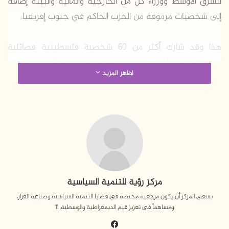
للشرق الأوسط ووزراء كل من الخارجية والمالية والبيئة إضافة
إلى شخصيات مرموقة من الحزب الحاكم في جنوب إفريقيا.
هذا وقد شارك أكثر من 60 شخصية فلسطينية فصائلية
ومستقلة وممثلي عدد من منظمات المجتمع المدني ومراكز
اظهر المزيد
الأبحاث من مختلف انحاء فلسطين ( 48 – الضفة الغربية –
الشتات – غزة) في أعمال هذا المؤتمر الثاني من نوعه.
وعلى مدار أيام المؤتمر ناقش الحضور جملة من القضايا
المتعلقة بالملف الفلسطيني كان من أبرزها المشروع الوطني
الفلسطيني، المصالحة الفلسطينية، مسودة الدستور
الفلسطيني، اصلاح منظمة التحرير الفلسطينية، المجلس
مركز رؤية للتنمية السياسية
الوطني الفلسطيني، وغيرها من القضايا ذات الصلة.
يسعى المركز أن يكون مرجعية مختصة في قضايا التنمية السياسية وصناعة القرار،
ومساهماً في تعزيز قيم الديمقراطية والوسطية. 11
في