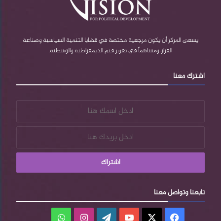
b
r
ا
e
e
م
يسعى المركز أن يكون مرجعية مختصة في قضايا التنمية السياسية وصناعة
القرار، ومساهماً في تعزيز قيم الديمقراطية والوسطية.
s
اشترك معنا
s
تابعنا وتواصل معنا
فيسبوك
‫X
‫YouTube
‫WordPress
انستقرام
واتساب