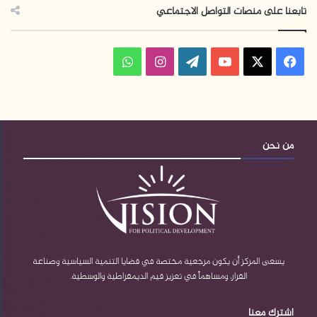
تابعنا على منصات التواصل الاجتماعي
ف
ا
و
ي
X
Y
W
ن
ا
س
o
o
س
ت
ب
u
r
ت
س
من نحن
و
T
d
ق
ا
ك
u
P
ر
ب
b
r
ا
e
e
م
يسعى المركز أن يكون مرجعية مختصة في قضايا التنمية السياسية وصناعة
القرار، ومساهماً في تعزيز قيم الديمقراطية والوسطية.
s
اشترك معنا
s