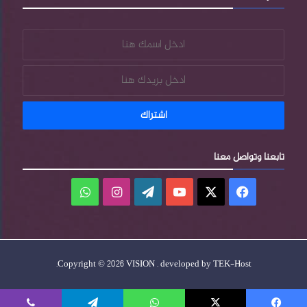
تابعنا وتواصل معنا
فيسبوك
‫X
‫YouTube
‫WordPress
انستقرام
واتساب
.
Copyright © 2026 VISION . developed by
TEK-Host