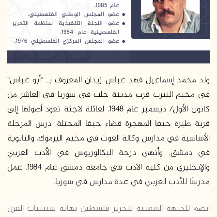
د
ا
إ
ل
ك
ت
ر
ولد محمد إسماعيل فهد عباس زيدان المعروف بـ “أبو عباس”
و
في مخيم النيرب قرب مدينة حلب في سوريا في العاشر من
ن
كانون الأول/ ديسمبر عام 1948، لعائلة لاجئة تعود أصولها إلى
ي
قرية طيرة حيفا المهجرة قضاء حيفا المحتلة. درس المرحلة
ا
الأساسية في مدارس وكالة الغوث في مخيم اليرموك، والثانوية
في دمشق، وأنهى درجة البكالوريوس في الأدب العربي
والإنجليزي من كلية الآدب في جامعة دمشق عام 1984. عمل
مدرسًا للأدب العربي في عدة مدارس في سوريا.
انضم للجبهة الشعبية لتحرير فلسطين نهاية ستينيات القرن