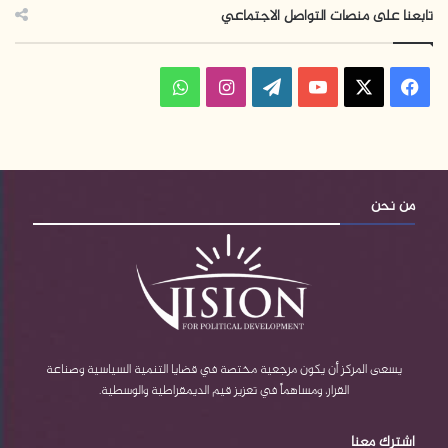
تابعنا على منصات التواصل الاجتماعي
ف
ا
و
ي
X
Y
W
ن
ا
س
o
o
س
ت
ب
u
r
ت
س
من نحن
و
T
d
ق
ا
ك
u
P
ر
ب
b
r
ا
e
e
م
يسعى المركز أن يكون مرجعية مختصة في قضايا التنمية السياسية وصناعة
القرار، ومساهماً في تعزيز قيم الديمقراطية والوسطية.
s
اشترك معنا
s