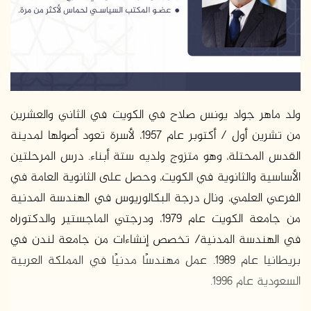
د
ا
إ
ل
ك
ت
ر
ولد ماهر جواد يونس صلاح في الكويت في الثاني والعشرين
و
من تشرين أول / أكتوبر عام 1957، لأسرة تعود أصولها لمدينة
ن
القدس المحتلة، وهو متزوج ولديه ستة أبناء. درس المرحلتين
ي
الأساسية والثانوية في الكويت، وحصل على الثانوية العامة في
ا
الفرعي العلمي، ونال درجة البكالوريوس في الهندسة المدنية
من جامعة الكويت عام 1979، ودرجتي الماجستير والدكتوراه
في الهندسة المدنية/ تخصص إنشاءات من جامعة لندن في
بريطانيا عام 1989. عمل مهندسًا مدنيًا في المملكة العربية
السعودية عام 1996.