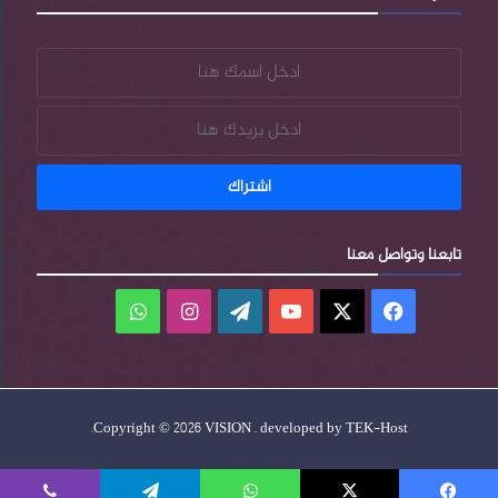
تابعنا وتواصل معنا
فيسبوك
‫X
‫YouTube
‫WordPress
انستقرام
واتساب
.
Copyright © 2026 VISION . developed by
TEK-Host