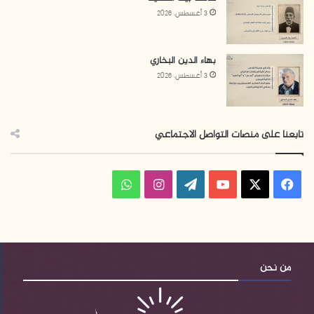
3 أغسطس، 2026
بهاء الدين البخاري
3 أغسطس، 2026
تابعنا على منصات التواصل الاجتماعي
فيسبوك
‫X
‫YouTube
‫WordPress
انستقرام
واتساب
من نحن