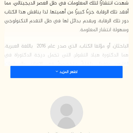
شهدت انتشارًا لتلك المعلومات في ظل العصر الديجيتالي، مما
أفقد تلك الرقابة جزءًا كبيرًا من أهميتها. لذا يناقش هذا الكتاب
دور تلك الرقابة، ويقدم بدائل لها في ظل التقدم التكنولوجي
وسهولة انتشار المعلومة.
الباحثان، أو مؤلفا الكتاب، الذي صدر عام 2016 باللغة العبرية،
هما الدكتورة هيلا التشولر، التي تحمل درجة الدكتوراة في
القانون، وتعمل باحثةً متخصصةً في الإعلام والسياسات
اظهر المزيد
الإعلامية وحرية التعبير، والدكتور جيا لوريا، الذي يحمل درجة
الدكتوراة في التاريخ، ويعمل باحثًا في قوانين الدعاية
الانتخابية والرقابة العسكرية، إلى جانب القضايا القانونية ذات
الصلة بالحكومة.
وقد قسم الباحثان الكتاب سبعة فصول. تناول الفصل الأول
حرية التعبير والرقابة العسكرية في الدولة الديمقراطية، فيما