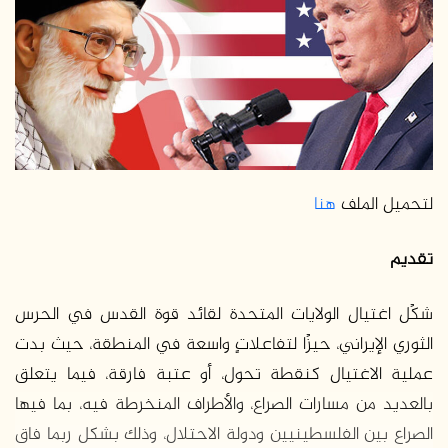
ر
ي
د
ا
إ
ل
ك
ت
ر
لتحميل الملف
هنا
و
ن
تقديم
ي
ا
شكًل اغتيال الولايات المتحدة لقائد قوة القدس في الحرس
الثوري الإيراني، حيزًا لتفاعلاتٍ واسعة في المنطقة، حيث بدت
عملية الاغتيال كنقطة تحول، أو عتبة فارقة، فيما يتعلق
بالعديد من مسارات الصراع، والأطراف المنخرطة فيه، بما فيها
الصراع بين الفلسطينيين ودولة الاحتلال، وذلك بشكل ربما فاق