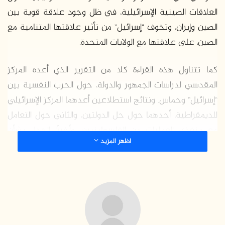
العلاقات الصينية الإسرائيلية، في ظل وجود علاقة قوية بين
الصين وإيران، وتخوف “إسرائيل” من تأثير علاقتها المتنامية مع
الصين، على علاقتها مع الولايات المتحدة.
كما تتناول هذه القراءة كلا من التقرير الذي أعده المركز
المقدسي لدراسات الجمهور والدولة، حول الحرب النفسية بين
“إسرائيل” وحماس. ونتائج استطلاعين أعدهما المركز الإسرائيلي
للديمقراطية، أحدهما حول حل الدولتين، والثاني حول التعامل
مع منفذي العمليات من الفلسطينيين. وأخيرًا الجدل بشأن
اظهر المزيد
الخطة السياسية التي أعدها مركز دراسات الأمن القومي، حول
الحل مع الفلسطينيين.
وكانت أبرز خلاصات إصدارات هذه المراكز خلال هذا الشهر، ما
يلي: