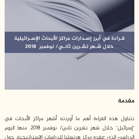
ب
ر
ي
د
ا
إ
ل
ك
ت
ر
و
ن
ي
مقدمة
ا
تتناول هذه القراءة أهم ما أوردته أشهر مراكز الأبحاث في
“إسرائيل” خلال شهر تشرين ثاني/ نوفمبر 2018. منها اليوم
الدراسي الذي عقده مركز هرتسليا للدراسات الاستراتيجية، حول