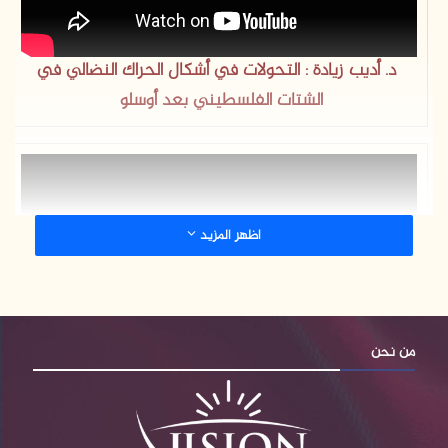
د. أديب زيادة : التحولات في أشكال الحراك النضالي في
الشتات الفلسطيني بعد أوسلو
اظهر المزيد
من نحن
د. أسعد غانم : الفلسطينيين في اسرائيل بين مرحلتين
تطور النضال الجماعي وانتكاسته، لماذا؟