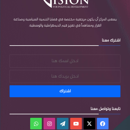
يسعى المركز أن يكون مرجعية مختصة في قضايا التنمية السياسية وصناعة
القرار، ومساهماً في تعزيز قيم الديمقراطية والوسطية.
اشترك معنا
أحمد أسعد: من الحركات الاجتماعية إلى اللاحركات
تابعنا وتواصل معنا
فيسبوك
‫X
‫YouTube
‫WordPress
انستقرام
واتساب