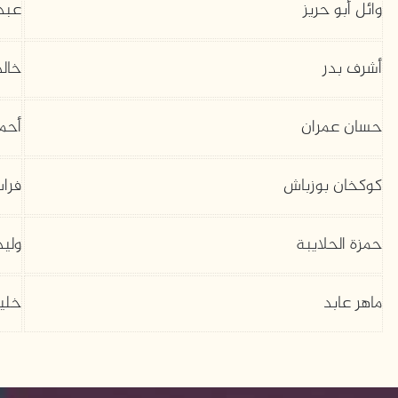
وائل أبو حريز
عبد
أشرف بدر
خالد
حسان عمران
أحم
كوكخان بوزباش
فرا
حمزة الحلايبة
وليد
ماهر عابد
خلي