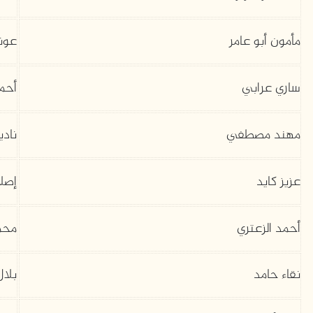
مأمون أبو عامر
عون
ساري عرابي
أحم
مهند مصطفي
نادي
عزيز كايد
إصلا
أحمد الزعتري
محم
نقاء حامد
بلا