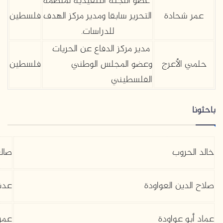
عضو اللجنة التنفيذية لمنظمة
عمر شحادة
التحرير سابقا ومدير مركز الهدف
فلسطين
للدراسات.
مدير مركز الدفاع عن الحريات
حلمي الأعرج
وعضو المجلس الوطني
فلسطين
الفلسطيني
باحثونا
خالد الحروب
صالح
صلاح الدين العواودة
عدنا
عماد أبو عواودة
عمر