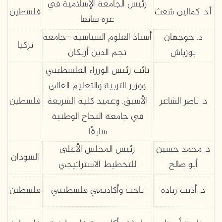
رئيس الجامعة الإسلامية في
أ.د. كمالين شعث
فلسطين
غزة سابقا
د. جوجهان
أستاذ العلوم السياسية -جامعة
تركيا
بوزباش
نجم الدين أربكان
نائب رئيس الوزراء الفلسطيني
ووزير التربية والتعليم العالي
د. ناصر الشاعر
الأسبق. وعميد كلية الشريعة
فلسطين
في جامعة النجاح الوطنية
سابقًا.
د. محمد حسين
رئيس المجلس الأعلى
السودان
أبو صالح
للتخطيط الاستراتيجي
د. أديب زيادة
باحث وأكاديمي فلسطيني
فلسطين