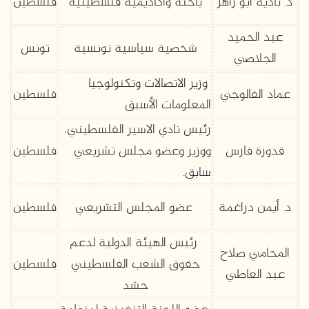
د. نادية أبو زاهر
باحثة وأكاديمية فلسطينية
فلسطين
عبد الحميد
شخصية سياسية تونسية
تونس
الجلاصي
وزير الاتصالات وتكنولوجيا
عماد الفالوجي
فلسطين
المعلومات الأسبق
رئيس نادي الاسير الفلسطيني،
قدورة فارس
ووزير وعضو مجلس تشريعي
فلسطين
سابق.
د. أيمن دراغمة
عضو المجلس التشريعي
فلسطين
رئيس الهيئة الدولية لدعم
المحامي صلاح
حقوق الشعب الفلسطيني
فلسطين
عبد العاطي
حشد