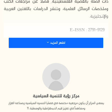
ذات الصلة بالقضية الفلسطينية. فضلاً عن مراجعات الكتب
ي
وملخصات الرسائل العلمية، وتنشر الدراسات باللغتين العربية
د
والإنجليزية.
ا
إ
ل
–
ISSN : 2791-9129
E
ك
ت
اظهر المزيد
ر
و
ن
ي
ا
مركز رؤية للتنمية السياسية
يسعى المركز أن يكون مرجعية مختصة في قضايا التنمية السياسية وصناعة القرار،
ومساهماً في تعزيز قيم الديمقراطية والوسطية. 11