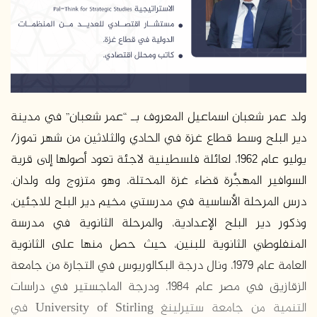
د
ا
إ
ل
ك
ت
ر
ولد عمر شعبان اسماعيل المعروف بـ “عمر شعبان” في مدينة
و
دير البلح وسط قطاع غزة في الحادي والثلاثين من شهر تموز/
ن
يوليو عام 1962، لعائلة فلسطينية لاجئة تعود أصولها إلى قرية
ي
السوافير المهجَّرة قضاء غزة المحتلة، وهو متزوج وله ولدان.
ا
درس المرحلة الأساسية في مدرستي مخيم دير البلح للاجئين،
وذكور دير البلح الإعدادية، والمرحلة الثانوية في مدرسة
المنفلوطي الثانوية للبنين، حيث حصل منها على الثانوية
العامة عام 1979، ونال درجة البكالوريوس في التجارة من جامعة
الزقازيق في مصر عام 1984، ودرجة الماجستير في دراسات
التنمية من جامعة ستيرلينغ University of Stirling في