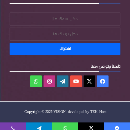
تابعنا وتواصل معنا
فيسبوك
‫X
‫YouTube
‫WordPress
انستقرام
واتساب
.
Copyright © 2026 VISION . developed by
TEK-Host