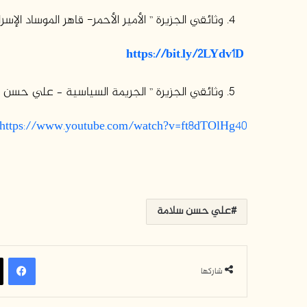
وثائقي الجزيرة ” الأمير الأحمر- قاهر الموساد الإسرا
https://bit.ly/2LYdv1D
وثائقي الجزيرة ” الجريمة السياسية – علي حسن 
https://www.youtube.com/watch?v=ft8dTOlHg40
علي حسن سلامة
فيسبوك
شاركها