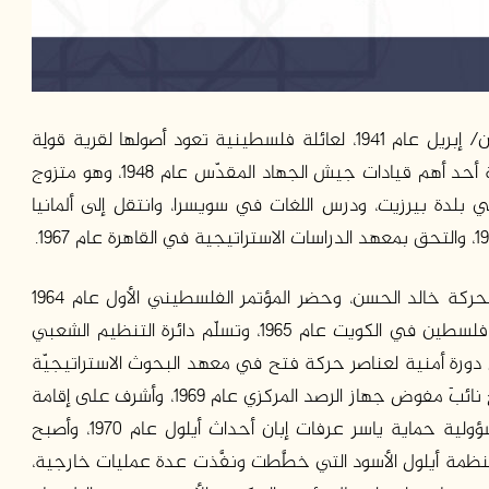
ولد علي حسن سلامة في بغداد في الأول من نيسان/ إبريل عام 1941، لعائلة فلسطينية تعود أصولها لقرية قولِة
المهجرة قضاء اللّد المحتلة، والده الشهيد حسن سلامة أحد أهم قيادات جيش الجهاد المقدّس عام 1948، وهو متزوج
في بلدة بيرزيت، ودرس اللغات في سويسرا، وانتقل إلى ألمانيا
انتمى لحركة فتح عام 1963 عن طريق القيادي في الحركة خالد الحسن، وحضر المؤتمر الفلسطيني الأول عام 1964
الذي انبثقت عنه منظمة التحرير، وترأس اتحاد طلبة فلسطين في الكويت عام 1965، وتسلّم دائرة التنظيم الشعبي
ورة أمنية لعناصر حركة فتح في معهد البحوث الاستراتيجيّة
التابع لجهاز المخابرات العامّة المصريّة عام 1968، وأصبح نائبَ مفوض جهاز الرصد المركزي عام 1969، وأشرف على إقامة
قواعد عسكرية للجهاز قُرب مدينة عمان، واطلع بمسؤولية حماية ياسر عرفات إبان أحداث أيلول عام 1970، وأصبح
مة أيلول الأسود التي خطَّطت ونفَّذت عدة عمليات خارجية،