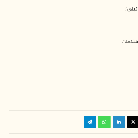
ئيلي”:
سلامة”:
‫X
لينكدإن
واتساب
تيلقرام