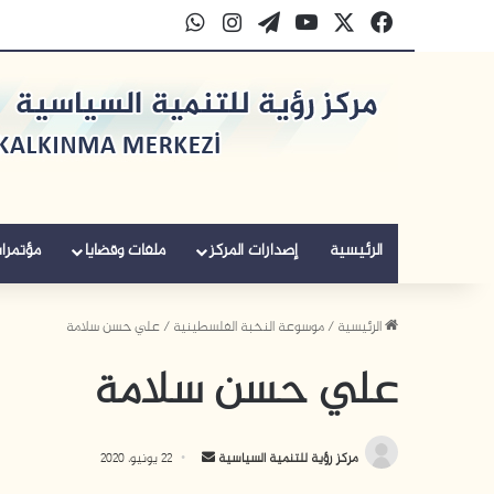
‫X
فيسبوك
‫YouTube
‫WordPress
انستقرام
واتساب
الرئيسية
إصدارات المركز
ملفات وقضايا
مؤتمرا
الرئيسية
/
موسوعة النخبة الفلسطينية
/
علي حسن سلامة
علي حسن سلامة
أ
مركز رؤية للتنمية السياسية
22 يونيو، 2020
ر