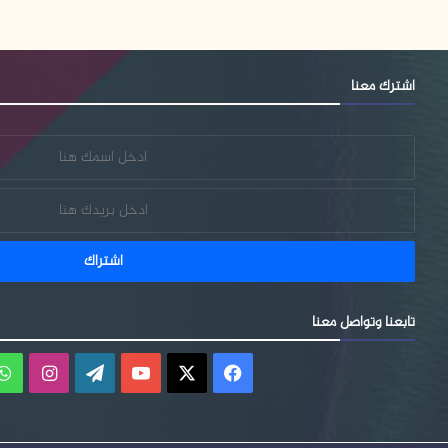
اشترك معنا
تابعنا وتواصل معنا
فيسبوك
‫X
‫YouTube
‫WordPress
انستقر