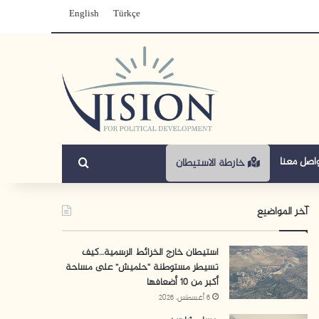
English
Türkçe
بحث عن
اصل معنا
خارطة الاستيطان
آخر المواضيع
استيطان خارج الخرائط الرسمية…كيف
تسيطر مستوطنة “حلميش” على مساحة
أكبر من 10 أضعافها
6 أغسطس، 2026