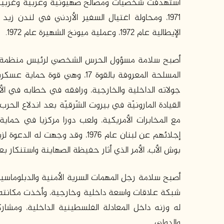
استهدفت شخصيات ومصالح صهيونية وعربية وغربية من
الإيطالية عام 1972، وعملية ميونخ الشهيرة عام 1972.
المسلحة المعروفة بالقوة 17، وهي
القيادة المارونيّة في بيروت الشّرقيّة بعد اندلاع الحرب 
مع المخابرات الأمريكية، ولعب دورا مركزيا في حماية ا
بوش الأب، الأمر الذي أثار حفيظة الصهاينة واستنكار 
أصبح سلامة رجل المهمات السرية الأمنية والدبلوماس
شبكة علاقات واسعة داخلية وخارجية، وأخذت مكانته بال
له وزنه داخل المعادلة الفلسطينية الداخلية، ومشا
والدولي.