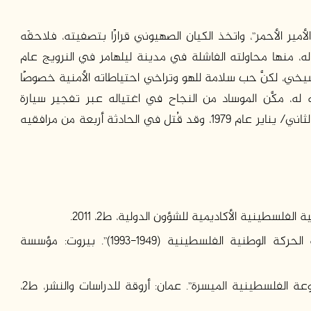
أمير الأحمر”، واتخذ الكيان الصهيوني قرارًا بتصفيته، فلاحقَه
له، منها محاولته الفاشلة في مدينة ليلهامر في النرويج عام
وشيخي، لكنَّ حب سلامة للهو وتراخي احتياطاته الأمنية خصوصًا
له، مكَّن الموساد من النجاح في اغتياله عبر تفجير سيارة
مفخخة قبالة سيارته في الثاني والعشرين من كانون الثاني/ يناير عام 1979، وقد قُتل في الحادثة أربعة من مرافقيه
لسطينية الأكاديمية للشؤون الدولية، ط2، 2011.
صايغ، يزيد.” الكفاح المسلح والبحث عن الدولة الحركة الوطنية الفلسطينية (1949-1993)”. بيروت: مؤسسة
هيئة جائزة سليمان عرار للفكر والثقافة. “الموسوعة الفلسطينية الميسرة”. عمان: أروقة للدراسات والنشر، ط2،