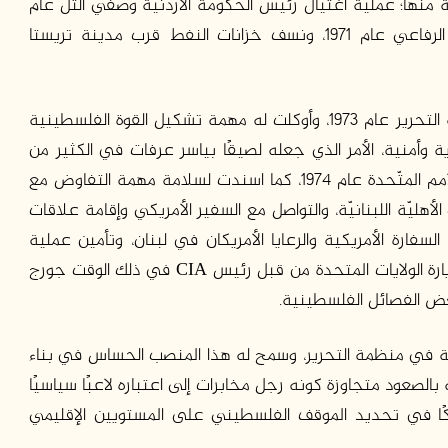
ها؛ عملية اغتيال رئيس الحكومة الأردنية وصفي التل عام
1971، ومحاولة اغتيال السفير الأردني في لندن زيد الرفاعي عام 1971، ونسف خزانات النفط قرب مدينة تريستا
أصبح سلامة مسؤول الحرس الشخصي لرئيس منظمة التحرير عام 1973، وأوكلت له مهمة تشكيل القوة الفلسطينية
 قوة حماية عسكرية وأمنية، الأمر الذي جعله لصيقًا بياسر عرفات في الكثير من
جولاته الداخلية والخارجية، ورافقه في خطابه في الأمم المتّحدة عام 1974، كما اسندت لسلامة مهمة التفاوض مع
الأهليّة اللبنانيّة، والتواصل مع السفير الأمريكي وإقامة علاقات
لسفارة الأمريكية والرعايا الأمريكان في لبنان، وتأمين عملية
إجلائهم عن لبنان عام 1976، وقد وجهت له الدعوة لزيارة الولايات المتحدة من قبل رئيس CIA في ذلك الوقت جورج
بعض الفصائل الفلسطينية.
ية في منظمة التحرير، وسمح له هذا المنصب الحساس في بناء
صعود متجاوزة كونه رجل مخابرات إلى اعتباره لاعبًا سياسيًا
ركًا في تحديد الموقف الفلسطيني على المستويين الإقليمي