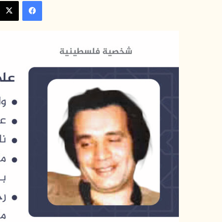
فيسبوك
س
ل
ب
ر
ي
د
ا
إ
ل
ك
ت
ر
و
ن
ي
ا