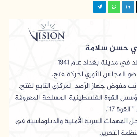
‫X
لينكدإن
واتساب
تيلقرام