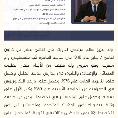
د
ا
إ
ل
ك
ت
ر
و
ولد عزيز سالم مرتضى الدويك في الثاني عشر من كانون
ن
الثاني / يناير عام 1948 في مدينة القاهرة لأب فلسطيني وأم
ي
مصرية، وهو متزوج وله سبعة من الأبناء. تلقى تعليمه
ا
الابتدائي والإعدادي والثانوي في مدارس مدينة الخليل، وحصل
على الثانوية العامة عام 1976، وحصل على درجة البكالوريوس
في الجغرافية من الجامعة الأردنية عام 1980 وكان الأول على
دفعته، وحصل على الماجستير في تخطيط المدن من جامعة
ولاية نيويورك في الولايات المتحدة، وماجستير ثانٍ في
التخطيط الإقليمي والحضري وثالث في التربية، كما حصل على