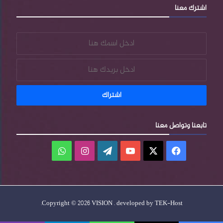
اشترك معنا
s
تابعنا وتواصل معنا
فيسبوك
‫X
‫YouTube
‫WordPress
انستقرام
واتساب
.
Copyright © 2026 VISION . developed by
TEK-Host