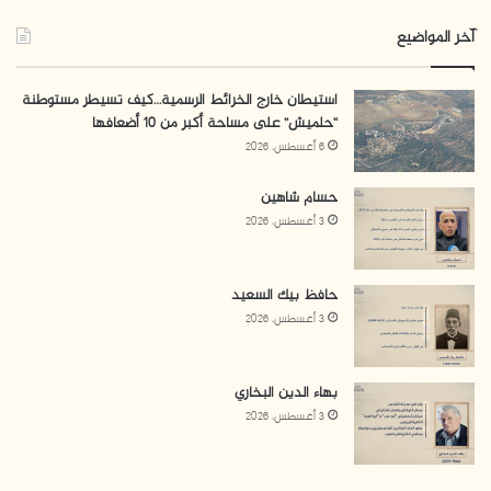
لمدة ستة أشهر أثناء عودته من ألمانيا عام 1967، وتم إبعاده
إلى سويسرا بعد الإفراج عنه، كما تم الاعتداء عليه أثناء
آخر المواضيع
مشاركته في محاضرة عن السياسات الإسرائيلية مكث على
إثرها شهرين في المشفى عام 1969، وأثناء إبعاده عن ألمانيا
استيطان خارج الخرائط الرسمية…كيف تسيطر مستوطنة
“حلميش” على مساحة أكبر من 10 أضعافها
ولجوئه إلى الجزائر بعث الاحتلال الإسرائيلي طردا ملغوما إلى
6 أغسطس، 2026
مكتب العلاقات الخارجية لحركة فتح وأصيب على إثره إصابة
طفيفة عام 1972.
حسام شاهين
3 أغسطس، 2026
عبد الله الإفرنجي
حافظ بيك السعيد
3 أغسطس، 2026
بهاء الدين البخاري
3 أغسطس، 2026