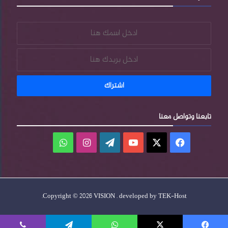
تابعنا وتواصل معنا
فيسبوك
‫X
‫YouTube
‫WordPress
انستقرام
واتساب
.
Copyright © 2026 VISION . developed by
TEK-Host