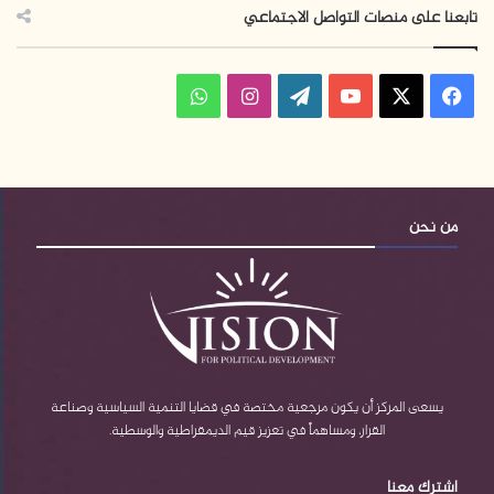
تابعنا على منصات التواصل الاجتماعي
فيسبوك
‫X
‫YouTube
‫WordPress
انستقرام
واتساب
من نحن
يسعى المركز أن يكون مرجعية مختصة في قضايا التنمية السياسية وصناعة
القرار، ومساهماً في تعزيز قيم الديمقراطية والوسطية.
اشترك معنا