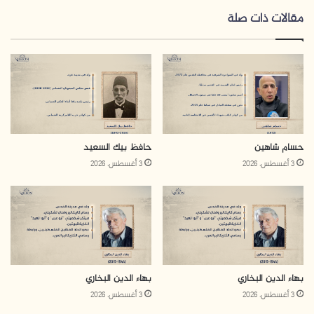
(TEDx) في غزة.
مقالات ذات صلة
كان النبيه من مؤسسي مشروع (FUWant) وهو من أوائل
المنصات العربية للعمل الحر، وقد عمل فيه بين عامي (2010-
2011)، وشكل هذا المشروع تجربة رائدة في مجال ريادة الأعمال
الرقمية داخل قطاع غزة، وعمل ميسّرًا في برنامج (Mode
School Network) بين عامي (2011-2012)، وانتقل للعمل
حسام شاهين
حافظ بيك السعيد
منسقًا في مؤسسة عبد المحسن القطان بين عامي (2012-
3 أغسطس، 2026
3 أغسطس، 2026
2014)، وعمل في شركة Media Town PS في غزة، التي
ساهمت في صناعة عدة أفلام مرتبطة بالقضية الفلسطينية،
ومدربًا في جمعية نوى للثقافة والفنون، ومساهمًا في برامج
التدريب وبناء القدرات خاصة للعاملين، وعمل أيضًا مهندسًا في
شركة Alpha Southeast Asia بين عامي (2020- 2023).
بهاء الدين البخاري
بهاء الدين البخاري
ارتبط مهنيًا ببلدية مدينة غزة عام 2016، حيث شغل منصب
3 أغسطس، 2026
3 أغسطس، 2026