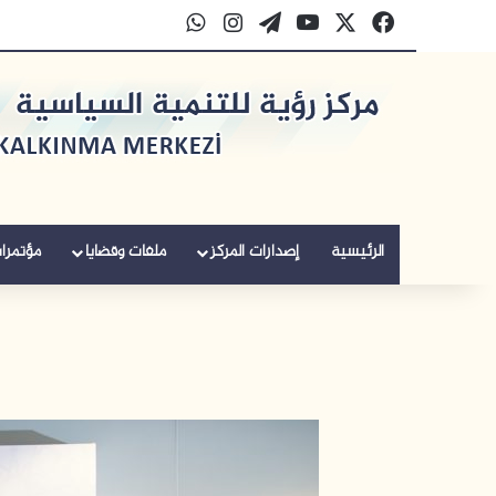
‫X
فيسبوك
‫YouTube
‫WordPress
انستقرام
واتساب
الرئيسية
إصدارات المركز
ملفات وقضايا
مؤتمرا