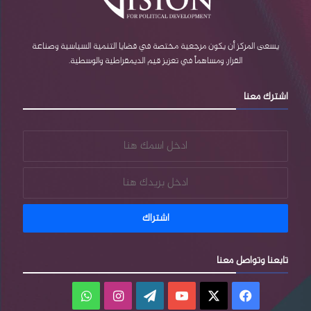
يسعى المركز أن يكون مرجعية مختصة في قضايا التنمية السياسية وصناعة
القرار، ومساهماً في تعزيز قيم الديمقراطية والوسطية.
اشترك معنا
تابعنا وتواصل معنا
فيسبوك
‫X
‫YouTube
‫WordPress
انستقرام
واتساب