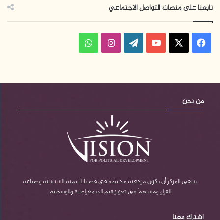
تابعنا على منصات التواصل الاجتماعي
فيسبوك
‫X
‫YouTube
‫WordPress
انستقرام
واتساب
من نحن
يسعى المركز أن يكون مرجعية مختصة في قضايا التنمية السياسية وصناعة
القرار، ومساهماً في تعزيز قيم الديمقراطية والوسطية.
اشترك معنا