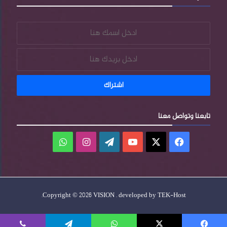
تابعنا وتواصل معنا
فيسبوك
‫X
‫YouTube
‫WordPress
انستقرام
واتساب
.
Copyright © 2026 VISION . developed by
TEK-Host