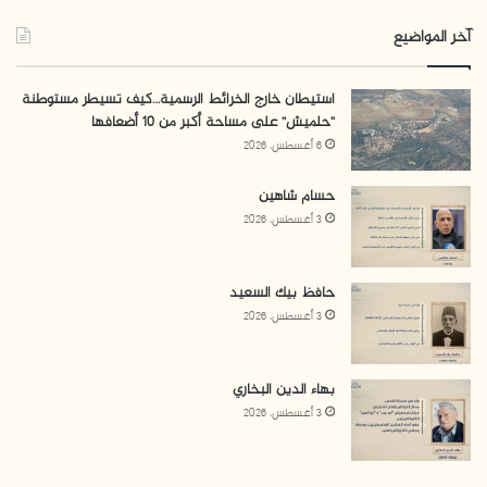
فازت المعمارية سعاد العامري بجائزة فياريجيو فيرسيليا
آخر المواضيع
الدولية/ إيطاليا (Premio Viareggio-Versilia) عام 2004،
وجائزة “نوابغ العرب 2025″، عن فئة العمارة والتصميم.
استيطان خارج الخرائط الرسمية…كيف تسيطر مستوطنة
“حلميش” على مساحة أكبر من 10 أضعافها
6 أغسطس، 2026
المصادر: (مقابلتان مع سعاد العامري)
حسام شاهين
https://www.youtube.com/watch?v=h5I2QugXpdM
1.
3 أغسطس، 2026
https://www.youtube.com/watch?
2.
حافظ بيك السعيد
v=UWu61OUj71o&t=1960s
3 أغسطس، 2026
بهاء الدين البخاري
3 أغسطس، 2026