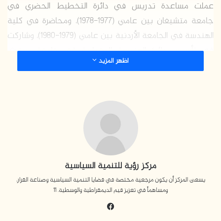
عملت مساعدة تدريس في دائرة التخطيط الحضري في
جامعة متشيغان بين عامي (1977-1978)، ومحاضرة في كلية
الهندسة في الجامعة الأردنية بين عامي (1979-1980)، وشاركت
في تأسيس دائرة الهندسة المعمارية في جامعة بيرزيت،
اظهر المزيد
وعملت محاضرة فيها بين عامي (1982-1996). أسست مركز
المعمار الشعبي “رواق” في مدينة رام الله عام 1991، وكانت
مديرة للمركز حتى عام 2011، كما شاركت في مشروع توثيق
معماري يُعد من الأكبر في فلسطين، نتج عنه سجلّ يضم أكثر
من 50,000 مبنى تاريخي، وإحياء 50 مركزًا تاريخيًا، وكانت
مديرة برنامج التراث الثقافي للقدس في واشنطن بين عامي
(1992-1994)، وعضو اللجنة التنفيذية لمجلس الإسكان
مركز رؤية للتنمية السياسية
الفلسطيني بين عامي (1993-1994)، ومدير عام في وزارة
يسعى المركز أن يكون مرجعية مختصة في قضايا التنمية السياسية وصناعة القرار،
الثقافة والإعلام بين عامي (1994-1995)، ومساعد وكيل وزارة
ومساهماً في تعزيز قيم الديمقراطية والوسطية. 11
الثقافة الإعلام بين عامي (1995-1996).
فيسبوك