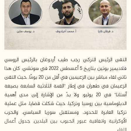
ر
ي
د
ا
إ
ل
ك
ت
ر
التقى الرئيس التركي رجب طيب أردوغان بالرئيس الروسي
و
فلاديمير بوتين بتاريخ 5 أغسطس 2022 في سوتشي. كان هذا
ن
ثاني لقاء مباشر بين الزعيمين في أقل من 20 يومًا. حيث التقى
ي
الزعيمان في طهران في إطار “القمة الثلاثية السابعة بصيغة
ا
أستانا” في 20 يوليو. ولا بدّ من الإشارة إلى مدى أهمية
الدبلوماسية بين روسيا وتركيا، حيث شكلت قضايا، مثل عملية
تركيا العابرة للحدود، ومستقبل سوريا السياسي، والحرب
الأوكرانية واتفاقية عبور الحبوب بين البلدين، جدول أعمال
اللقاء.