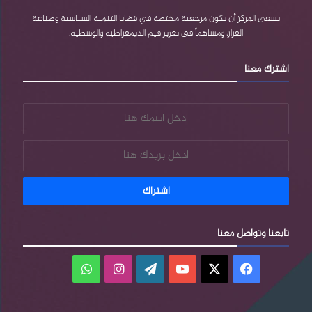
e
e
م
يسعى المركز أن يكون مرجعية مختصة في قضايا التنمية السياسية وصناعة
القرار، ومساهماً في تعزيز قيم الديمقراطية والوسطية.
s
اشترك معنا
s
تابعنا وتواصل معنا
فيسبوك
‫X
‫YouTube
‫WordPress
انستقرام
واتساب