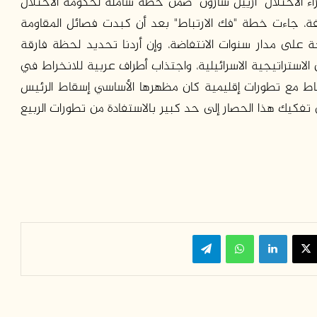
 تطبيقها في العام 2005 رئيس وزراء الاحتلال "أرييل شارون" ضمن خطة شاملة لحكومة الاحتلال
جاءت خطة "فك الارتباط" بعد أن كبدت فصائل المقاومة
 على مدار سنوات الانتفاضة، وإن أردنا تحديد لحظة فارقة
ستراتيجية الاسرائيلية، واجتذاب أطراف عربية للانخراط في
ان عليه، فهي يونيو من العام 2013 بالارتباط مع تطورات إقليمية كان مظهرها الأساسي إسقاط الرئيس
يك هذا الحصار إلى حد كبير بالاستفادة من تطورات الربيع
سبوك
‫X
لينكدإن
واتساب
تيلقرام