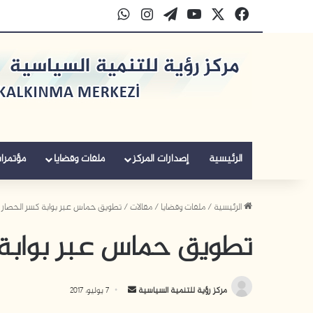
‫X
فيسبوك
‫YouTube
‫WordPress
انستقرام
واتساب
الرئيسية
إصدارات المركز
ملفات وقضايا
مؤتمرا
الرئيسية
/
ملفات وقضايا
/
مقالات
/
تطويق حماس عبر بوابة كسر الحصار
تطويق حماس عبر بوابة 
أرسل
مركز رؤية للتنمية السياسية
7 يوليو، 2017
بريدا