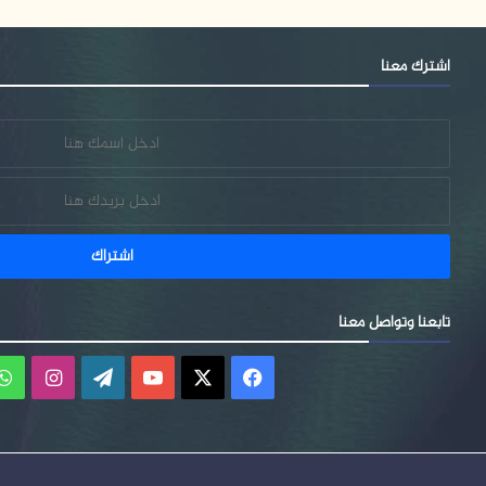
اشترك معنا
تابعنا وتواصل معنا
فيسبوك
‫X
‫YouTube
‫WordPress
انستقر