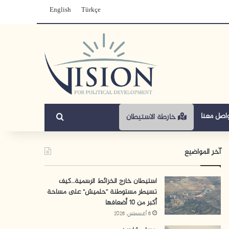
English
Türkçe
بحث عن
اصل معنا
خارطة الاستيطان
آخر المواضيع
استيطان خارج الخرائط الرسمية…كيف
تسيطر مستوطنة “حلميش” على مساحة
أكبر من 10 أضعافها
6 أغسطس، 2026