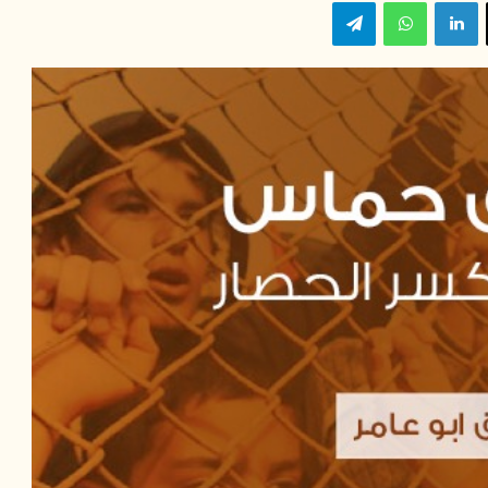
‫X
لينكدإن
واتساب
تيلقرام