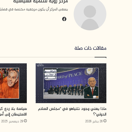
مركز رؤية للتنمية السياسية
يسعى المركز أن يكون مرجعية مختصة في قضايا التن
فيسبوك
مقالات ذات صلة
ماذا يعني وجود نتنياهو في “مجلس السلام
سياسة بلا ردع: كيف
الدولي”؟
الاستيطان إلى أمر
26 يناير، 2026
29 ديسمبر، 2025