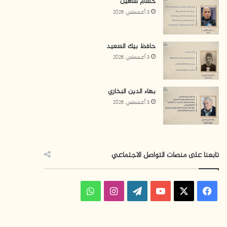
حسام شاهين
3 أغسطس، 2026
حافظ بيك السعيد
3 أغسطس، 2026
بهاء الدين البخاري
3 أغسطس، 2026
تابعنا على منصات التواصل الاجتماعي
فيسبوك
‫X
‫YouTube
‫WordPress
انستقرام
واتساب