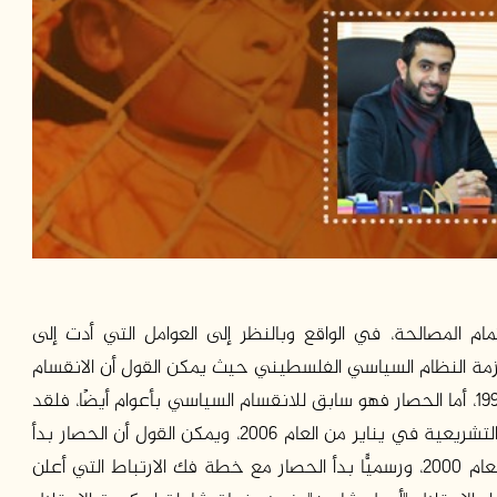
ام المصالحة، في الواقع وبالنظر إلى العوامل التي أدت إلى
زمة النظام السياسي الفلسطيني حيث يمكن القول أن الانقسام
أتى نتيجة لقرار الحكومة الاسرائيلية بعزل قطاع غزة 1991، أما الحصار فهو سابق للانقسام السياسي بأعوام أيضًا، فلقد
تصاعدت شدته إبان فوز حركة حماس في الانتخابات التشريعية في يناير من العام 2006، ويمكن القول أن الحصار بدأ
فعلياً مع بداية انتفاضة الاقصى في 28 سبتمبر من العام 2000، ورسميًّا بدأ الحصار مع خطة فك الارتباط التي أعلن