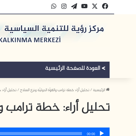
‫X
فيسبوك
‫YouTube
‫WordPress
انستقرام
واتساب
الرئيسية
/
تحليل أراء: خطة ترامب والقوّة الدوليّة ونزع السلاح
/
تحليل أراء: 
تحليل أراء: خطة ترامب وا
مشغل
00:00