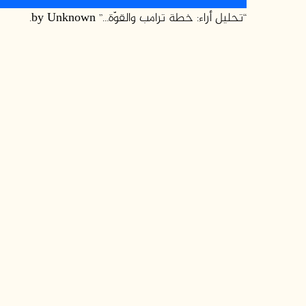
الصوت
“تحليل أراء: خطة ترامب والقوّة…” by Unknown.