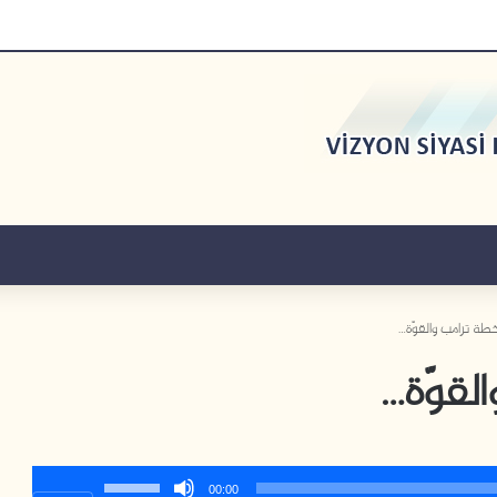
خطة ترامب والقوّة…
لقوّة…
استخدم
00:00