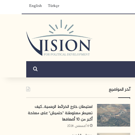
English
Türkçe
بحث عن
آخر المواضيع
استيطان خارج الخرائط الرسمية…كيف
تسيطر مستوطنة “حلميش” على مساحة
أكبر من 10 أضعافها
6 أغسطس، 2026