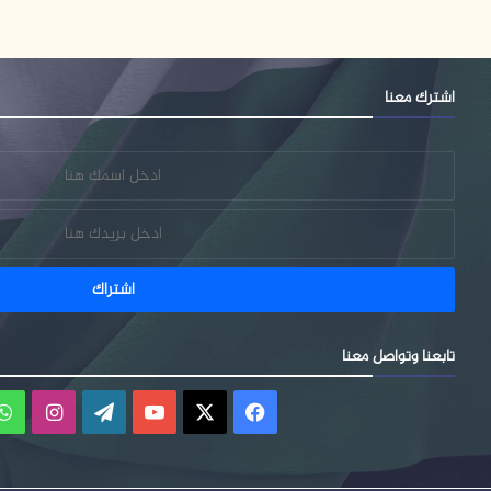
اشترك معنا
تابعنا وتواصل معنا
فيسبوك
‫X
‫YouTube
‫WordPress
انستقر