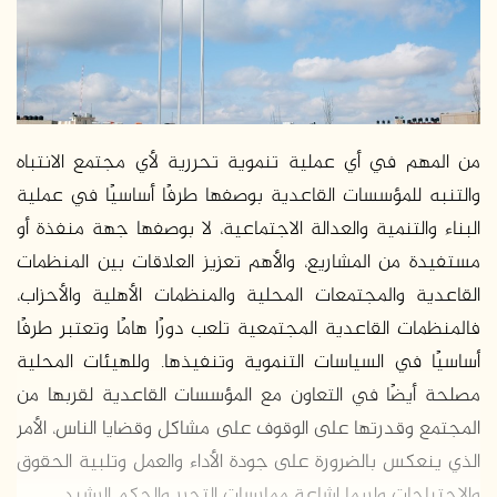
د
ا
إ
ل
ك
ت
من المهم في أي عملية تنموية تحررية لأي مجتمع الانتباه
ر
والتنبه للمؤسسات القاعدية بوصفها طرفًا أساسيًا في عملية
و
البناء والتنمية والعدالة الاجتماعية، لا بوصفها جهة منفذة أو
ن
ي
مستفيدة من المشاريع، والأهم تعزيز العلاقات بين المنظمات
ا
القاعدية والمجتمعات المحلية والمنظمات الأهلية والأحزاب،
فالمنظمات القاعدية المجتمعية تلعب دورًا هامًا وتعتبر طرفًا
أساسيًا في السياسات التنموية وتنفيذها. وللهيئات المحلية
مصلحة أيضًا في التعاون مع المؤسسات القاعدية لقربها من
المجتمع وقدرتها على الوقوف على مشاكل وقضايا الناس، الأمر
الذي ينعكس بالضرورة على جودة الأداء والعمل وتلبية الحقوق
والاحتياجات ولربما إشاعة ممارسات التحرر والحكم الرشيد.