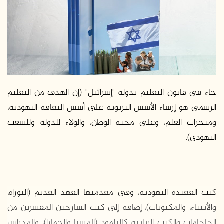
ر
ي
د
ا
إ
ل
ك
ت
جاء في قانون التعليم بدولة "إسرائيل" (إن الهدف من التعليم
ر
الرسمي هو إرساء الأسس التربوية على أسس الثقافة اليهودية،
و
ومنجزات العلم، وعلى محبة الوطن، والولاء للدولة وللشعب
ن
ي
اليهودي).
ا
كتب العقيدة اليهودية، وفي مقدمتها العهد القديم (التوراة،
والأنبياء، والمكتوبات)، إضافة إلى كتب الشارحين المفسرين من
الحاخامات والكتب الربانية كالتلمود (المشنا والجمارا)، والمدراش