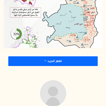
ب
ر
ي
د
ا
إ
ل
ك
ت
ر
و
اظهر المزيد
ن
ي
ا