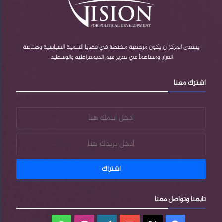
ك
u
P
ر
ب
b
r
ا
e
e
م
يسعى المركز أن يكون مرجعية مختصة في قضايا التنمية السياسية وصناعة
القرار، ومساهماً في تعزيز قيم الديمقراطية والوسطية.
s
اشترك معنا
s
تابعنا وتواصل معنا