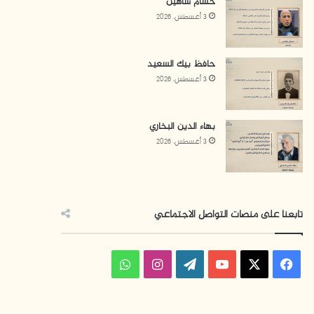
حسام شاهين
3 أغسطس، 2026
حافظ بيك السعيد
3 أغسطس، 2026
بهاء الدين البخاري
3 أغسطس، 2026
تابعنا على منصات التواصل الاجتماعي
فيسبوك
‫X
‫YouTube
‫WordPress
انستقرام
واتساب