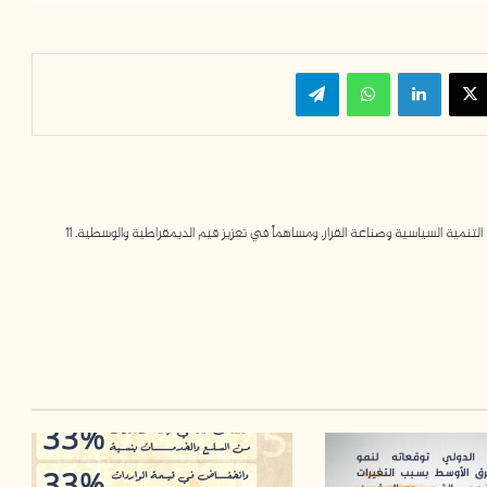
سبوك
‫X
لينكدإن
واتساب
تيلقرام
مية السياسية وصناعة القرار، ومساهماً في تعزيز قيم الديمقراطية والوسطية. 11