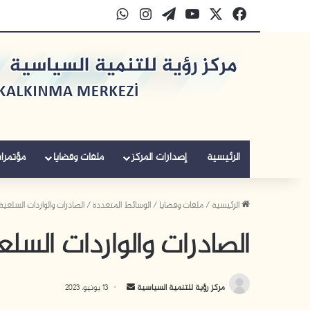
‫X
فيسبوك
‫YouTube
‫WordPress
انستقرام
واتساب
الرئيسية
إصدارات المركز
ملفات وقضايا
مؤتمرا
الرئيسية
/
ملفات وقضايا
/
الوسائط المتعددة
/
الصادرات والواردات السلع
الصادرات والواردات الس
أرسل
مركز رؤية للتنمية السياسية
13 يونيو، 2023
بريدا