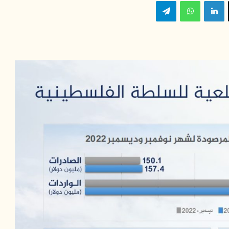
‫X
لينكدإن
واتساب
تيلقرام