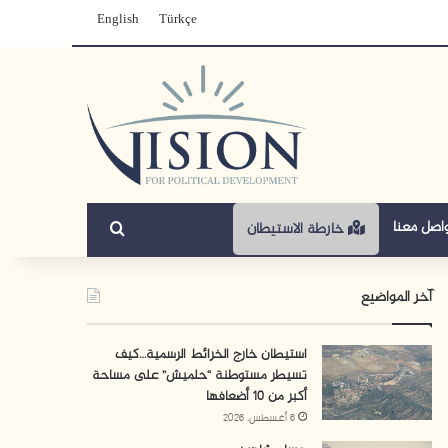
English
Türkçe
بحث عن
اصل معنا
خارطة الاستيطان
آخر المواضيع
استيطان خارج الخرائط الرسمية…كيف
تسيطر مستوطنة “حلميش” على مساحة
أكبر من 10 أضعافها
6 أغسطس، 2026