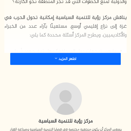
والدولية لمنع الخطوات التي قد تجر المنطقة نحو الكارثة؟
يناقش مركز رؤية للتنمية السياسية إمكانية تحول الحرب في
غزة إلى نزاع إقليمي أوسع، مستعينًا بآراء عدد من الخبراء
والأكاديميين، ويطرح المركز أسئلة محددة كما يلي:
ما هي توجهات دول المنطقة؟ وهل ثمة جهود تُبذل
اظهر المزيد
لاحتواء التصعيد وتجنب حربٍ شاملة؟ وهل توجد مبادرات
أو سياسات تسعى لحماية المنطقة من اندلاع نزاع أكبر؟
وما هو الدور الذي تلعبه دولٌ مثل تركيا، أو مؤسسات
إقليمية كمنظمة التعاون الإسلامي، في الحد من العدوان
الإسرائيلي؟
ما هو التأثير المحتمل لنتائج الانتخابات الأمريكية بعد
فوز ترامب؟
مركز رؤية للتنمية السياسية
ما هي السيناريوهات المحتملة لتصعيد حركات المقاومة
يسعى المركز أن يكون مرجعية مختصة في قضايا التنمية السياسية وصناعة القرار،