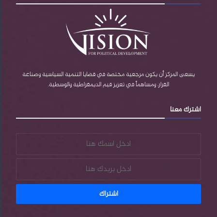
مرجح، في الوقت الحالي، إذ تهتم طهران بالحفاظ على
مصالحها الإستراتيجية دون الانجرار إلى مواجهة مباشرة.
يوسف صاين
أستاذ دكتور مساعد في جامعة نجم الدين أربكان بقسم
يسعى المركز أن يكون مرجعية مختصة في قضايا التنمية السياسية وصناعة
العلوم السياسية والعلاقات الدولية
القرار، ومساهماً في تعزيز قيم الديمقراطية والوسطية.
من الواضح أن دول المنطقة في ظل التطورات الإقليمية، تتبنى
اشترك معنا
مبدأ عدم التصعيد بما يتماشى مع مصالحها الوطنية. وتُظهر
الدول في الشرق الأوسط ردود فعل دفاعية وأمنية أمام مناخ
الحرب المتصاعد، بينما تتبع غالبيتها سياسات مؤيدة للغرب،
خاصة تلك الدول المنضوية تحت التحالف الأميركي-الغربي،
فيما تنتهج الدول خارج هذا التحالف سياسات أقرب إلى روسيا
والصين. أمّا تركيا، فتتعامل مع القضية الفلسطينية من
منطلقات إنسانية وإسلامية، وتفضل اتباع نهج في إطار