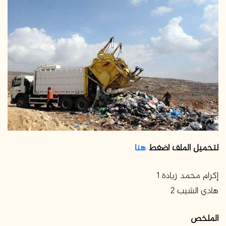
س
ل
ب
ر
ي
د
ا
إ
ل
ك
ت
ر
لتحميل الملف اضغط
هنا
و
ن
إكرام محمد زيادة 1
ي
ا
هادي الشيب 2
الملخص