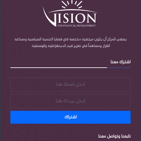
و
T
d
ق
ا
ك
u
P
ر
ب
b
r
ا
e
e
م
يسعى المركز أن يكون مرجعية مختصة في قضايا التنمية السياسية وصناعة
القرار، ومساهماً في تعزيز قيم الديمقراطية والوسطية.
s
اشترك معنا
s
تابعنا وتواصل معنا