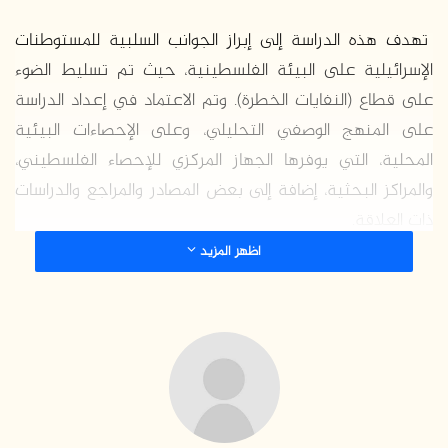
تهدف هذه الدراسة إلى إبراز الجوانب السلبية للمستوطنات
الإسرائيلية على البيئة الفلسطينية، حيث تم تسليط الضوء
على قطاع (النفايات الخطرة). وتم الاعتماد في إعداد الدراسة
على المنهج الوصفي التحليلي، وعلى الإحصاءات البيئية
المحلية، التي يوفرها الجهاز المركزي للإحصاء الفلسطيني،
والمراكز البحثية، إضافة إلى بعض المصادر والمراجع والدراسات
ذات العلاقة.
اظهر المزيد
وأظهرت نتائج الدراسة أن الاحتلال الإسرائيلي، قام من خلال
أجهزته وأدواته المختلفة، بانتهاك حقوق الإنسان كافة، وجميع
المواثيق والمعاهدات الدولية بمختلف تسمياتها، ولعل من
أخطرها تدميره المتعمد للبيئة الفلسطينية، وانتهاكه لاتفاقية
بازل الدولية، وذلك بتهريبه للمخلفات الخطرة، السائلة والصلبة،
إلى الأراضي الفلسطينية المجاورة لها، والتي تؤدي بالتالي إلى