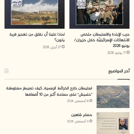
بتونس
hadi.sheeb@gmail.com
التلوث البيئي
حرب الإبادة والاستيطان: ملخص
لماذا علينا أن نقلق من تهجير قرية
الانتهاكات الإسرائيليّة خلال حزيران/
يانون؟
النفايات الإسرائيلية في الأراضي الفلسطينية المحتلة
يونيو 2026
27 أبريل، 2026
17 يوليو، 2026
آخر المواضيع
استيطان خارج الخرائط الرسمية…كيف تسيطر مستوطنة
“حلميش” على مساحة أكبر من 10 أضعافها
6 أغسطس، 2026
حسام شاهين
3 أغسطس، 2026