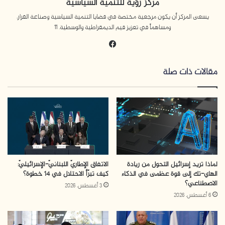
مركز رؤية للتنمية السياسية
يسعى المركز أن يكون مرجعية مختصة في قضايا التنمية السياسية وصناعة القرار،
ومساهماً في تعزيز قيم الديمقراطية والوسطية. 11
فيسبوك
مقالات ذات صلة
التنصل من المسئولية:
لماذا تريد إسرائيل التحول من ريادة
الاتفاق الإطاريّ اللبنانيّ-الإسرائيليّ:
الهاي-تك إلى قوة عظمى في الذكاء
كيف تبرّأ الاحتلال في 14 خطوة؟
سادت حالة من التنصل من قرار الإفراج عن أبو سلمية، حيث
الاصطناعي؟
3 أغسطس، 2026
6 أغسطس، 2026
ألقت
إدارة مصلحة السجون التابعة لوزير الأمن القومي “إيتمار بن
غفير” بالمسئولية على جهاز الأمن العام -الشاباك- والجيش،