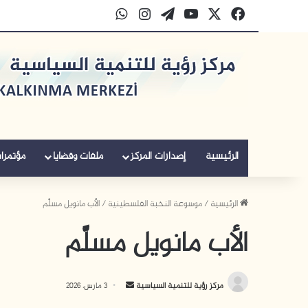
‫X
فيسبوك
‫YouTube
‫WordPress
انستقرام
واتساب
الرئيسية
إصدارات المركز
ملفات وقضايا
مؤتمرا
الرئيسية
/
موسوعة النخبة الفلسطينية
/
الأب مانويل مسلَّم
الأب مانويل مسلَّم
أرسل
مركز رؤية للتنمية السياسية
3 مارس، 2026
بريدا