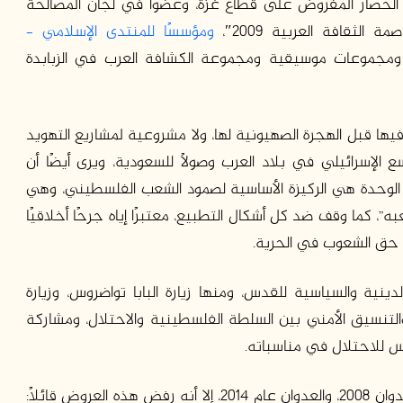
الحصار المفروض على قطاع غزة، وعضوًا في لجان المصالحة
لثقافة العربية 2009″،
ومؤسسًا للمنتدى الإسلامي –
 ومجموعات موسيقية ومجموعة الكشافة العرب في الزبابدة
فيها قبل الهجرة الصهيونية لها، ولا مشروعية لمشاريع التهويد
لإسرائيلي في بلاد العرب وصولًا للسعودية، ويرى أيضًا أن
وحدة هي الركيزة الأساسية لصمود الشعب الفلسطيني، وهي
، كما وقف ضد كل أشكال التطبيع، معتبرًا إياه جرحًا أخلاقيًا
حق الشعوب في الحرية.
ينية والسياسية للقدس، ومنها زيارة البابا تواضروس، وزيارة
يس المصري الراحل محمد أنور السادات عام 1977، والتنسيق الأمني بين السلطة الفلسطينية والاحتلال، ومشاركة
للاحتلال في مناسباته.
أتيحت له الكثير من الفرص لمغادرة قطاع غزة خلال عدوان 2008، والعدوان عام 2014، إلا أنه رفض هذه العروض قائلاً: