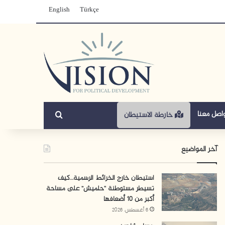
English
Türkçe
بحث عن
اصل معنا
خارطة الاستيطان
آخر المواضيع
استيطان خارج الخرائط الرسمية…كيف
تسيطر مستوطنة “حلميش” على مساحة
أكبر من 10 أضعافها
6 أغسطس، 2026