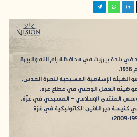
‫X
لينكدإن
واتساب
تيلقرام