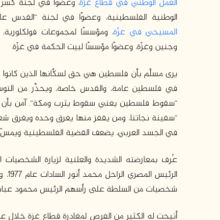
العمل الوطني في قطاع غزة
، وعضوًا في لجنة كسر 
الوطنية الفلسطينية، وعضوًا في لجنة “القدس عاصمة ا
المسيحي في غزّة
، ومؤسسًا لمجموعات فولكلورية،
وجنين وغزّة، وعضوًا مؤسسًا لبيت الحكمة في غزّة.
يرى مسلَّم بأن فلسطين هي حق لسكَّانها الذين كانوا 
في فلسطين عامة، والقدس خاصة، ويحذِّر من التوسع ا
“سقوط فلسطين يعني سقوط يثرب ومكة”. آمن بأن ال
“سفينة نجاتنا، ومن يقفز منها يغرق وحده ويغرق شعبه”
في الجسد العربي، يضعف القضية الفلسطينية ويمسّ 
عُرف بمعارضته الشديدة والعلنية لزيارة الشخصيات الد
الرئ
شخصيات من السلطة على رأسهم الرئيس محمود عباس 