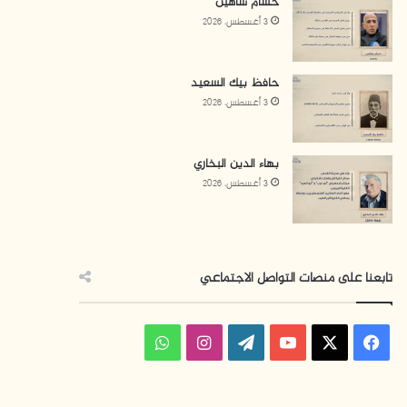
حسام شاهين
3 أغسطس، 2026
حافظ بيك السعيد
3 أغسطس، 2026
بهاء الدين البخاري
3 أغسطس، 2026
تابعنا على منصات التواصل الاجتماعي
فيسبوك
‫X
‫YouTube
‫WordPress
انستقرام
واتساب