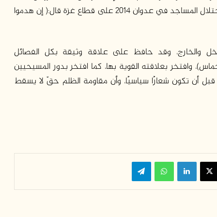
“لن أترك رعيتي وحدها في النار”، وحينما استهدف الاحتلال المساجد في عدوان 2014 على قطاع غزة قال:( إن هدموا
خل والخارج، وقد حافظ على علاقة وثيقة بكل الفصائل
اس)، وافتخر بعلاقته القوية بها، كما افتخر بدور المسيحيين
ة قبل أن تكون شعارًا سياسيًا، وأن مقاومة الظلم حقّ لا يسقط
سبوك
‫X
لينكدإن
واتساب
تيلقرام