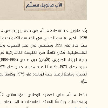
وُلد مانويل حنا شحادة مسلَّم في بلدة بيرزيت في م
1938. تلقى تعليمه الديني في الكنيسة الكاثوليكية 
رعيّة الزرقاء الجنوبي (الأردن) بين عامي (1963-1968)، وكاهنًا لرعية عنجرة (الأردن) عام 196
الناصرة، وكاهنًا لرعية بلدة الزبابدة عام 1975، وكاهنًا لرعية غزة بين عامي
غزّة.
نشط مسلَّم على الصعيد الوطني المؤسساتي، فأص
والمقدسات، ورئيسًا للهيئة الفلسطينية المستقلة 