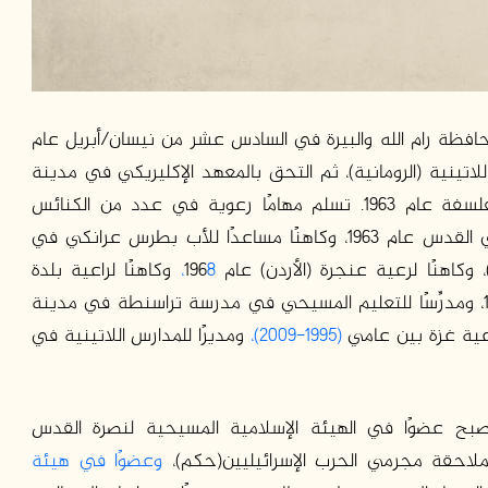
حافظة رام الله والبيرة في السادس عشر من نيسان/أبريل عام
اللاتينية (الرومانية)، ثم التحق بالمعهد الإكليريكي في مدينة
بيت جالا عام 1951، وتخصص في علم اللاهوت والفلسفة عام 1963. تسلم مهامًا رعوية في عدد من الكنائس
الفلسطينية، فكان كاهنًا في الكنيسة الكاتدرائية في القدس عام 1963، وكاهنًا مساعدًا للأب بطرس عرانكي في
8،
وكاهنًا لراعية بلدة
بيرزيت عام 1970، وكاهنًا لرعية مدينة جنين عام 1971، ومدرِّسًا للتعليم المسيحي في مدرسة تراسنطة في مدينة
(1995-2009)،
ومديرًا للمدارس اللاتينية في
بح عضوًا في الهيئة الإسلامية المسيحية لنصرة القدس
لملاحقة مجرمي الحرب الإسرائيليين(حكم)،
وعضوًا في هيئة