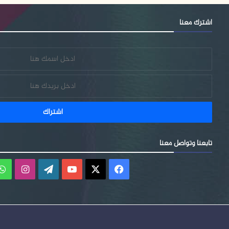
اشترك معنا
تابعنا وتواصل معنا
فيسبوك
‫X
‫YouTube
‫WordPress
انستقر