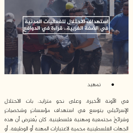
ر
ي
د
ا
إ
ل
ك
ت
ر
و
ن
ي
●
تمهيد
ا
في الآونة الأخيرة، وعلى نحو متزايد، بات الاحتلال
الإسرائيلي يتوسع في استهداف مؤسساتٍ وشخصياتٍ
وشرائحَ مجتمعية ومهنية فلسطينية. كان يُفترض أن هذه
الجهات الفلسطينية محمية لاعتبارات المهنة أو الوظيفة، أو