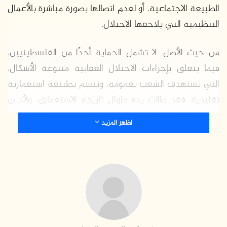
الطبيعة الاجتماعية، أو لعدم اتصالها بصورة مباشرة بالأعمال
التنظيمية التي يلاحقها الاحتلال.
من حيث الأصل، لا تشمل الحماية أحدًا من الفلسطينيين،
فيما يتعلق بإجراءات الاحتلال العقابية متنوعة الأشكال،
التي تستهدف الشعب بعمومه، وتتسم بطبيعة استعمارية
تقليدية. فقد طالت يده طوال تاريخه الاستعماري، ولأدنى
مناسبة، كلًا من النساء، والأطباء، والصحفيين، والمؤسسات
اظهر المزيد
الصحفية والإعلامية، والمؤسسات الصحية، والشخصيات
النقابية، والطلبة الناشطين، والمؤسسات التعليمية والدينية.
بيد أن تجديد الاحتلال لهذه الإجراءات وتوسيعها في الآونة
الأخيرة، لا يأتي في سياق ظروف أمنية وعسكرية واسعة،
وإنما في ظلّ حالة من الهدوء والارتياح النسبي في الضفة
الغربية، يتخللها عدد من الهبّات التي اتّسمت بالعمليات