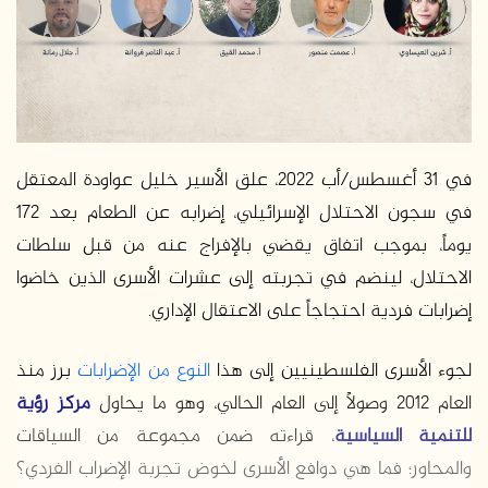
د
ا
إ
ل
ك
ت
ر
في 31 أغسطس/أب 2022، علق الأسير خليل عواودة المعتقل
و
في سجون الاحتلال الإسرائيلي، إضرابه عن الطعام بعد 172
ن
يوماً، بموجب اتفاق يقضي بالإفراج عنه من قبل سلطات
ي
الاحتلال، لينضم في تجربته إلى عشرات الأسرى الذين خاضوا
ا
إضرابات فردية احتجاجاً على الاعتقال الإداري.
لجوء الأسرى الفلسطينيين إلى هذا
النوع من الإضرابات
برز منذ
العام 2012 وصولاً إلى العام الحالي، وهو ما يحاول
مركز رؤية
للتنمية السياسية
، قراءته ضمن مجموعة من السياقات
والمحاور؛ فما هي دوافع الأسرى لخوض تجربة الإضراب الفردي؟