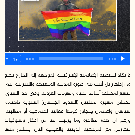
ر
ي
د
ا
إ
ل
ك
ت
ر
00:00
00:00
و
لا تكاد التغطية الإعلامية الإسرائيلية الموجهة إلى الخارج تخلو
ن
ي
من إظهار تل أبيب في صورة المدينة المنفتحة والليبرالية التي
ا
تتسع لمختلف أنماط الحياة والهويات الفردية. وفي هذا السياق،
تحظى مسيرة المثليين (الشذوذ الجنسي) السنوية باهتمام
سياسي وإعلامي يتجاوز كونها فعالية اجتماعية أو مطلبية.
ورغم أن هذه الظاهرة وما يرتبط بها من أفكار وسلوكيات
تتعارض مع المرجعية الدينية والقيمية التي ينطلق منها