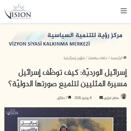
القائمة
الرئيسية
/
ملفات وقضايا
/
شؤون إسرائيلية
إسرائيل الورديّة: كيف توظّف إسرائيل
مسيرة المثليين لتلميع صورتها الدوليّة؟
ساهر غزاوي
أ
6 يوليو، 2026
7 دقائق
ر
مشغ
س
الص
ل
ب