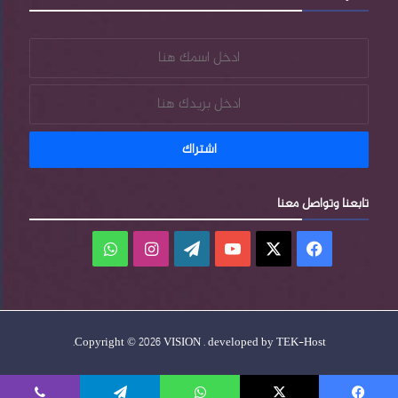
تابعنا وتواصل معنا
فيسبوك
‫X
‫YouTube
‫WordPress
انستقرام
واتساب
.
Copyright © 2026 VISION . developed by
TEK-Host