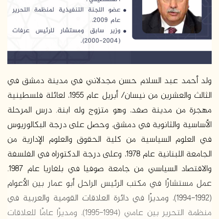
د
ا
إ
ل
ك
ت
ر
ولد أحمد عبد السلام حسن مجدلاني في مدينة دمشق في
و
الثالث والعشرين من نيسان/ أبريل عام 1955، لعائلة فلسطينية
ن
مهجرة من مدينة صفد، وهو متزوج وله ابنة. درس المرحلة
ي
الأساسية والثانوية في دمشق، وحصل على درجة البكالوريوس
ا
في العلوم السياسية من كلية الحقوق والعلوم الإدارية من
الجامعة اللبنانية عام 1978، وعلى درجة الدكتوراه في الفلسفة
والاقتصاد السياسي من جامعة صوفيا في بلغاريا عام 1987.
عمل مستشارًا في مكتب الرئيس الراحل أبو عمار بين الأعوام
(1992-1994)، ومديرًا في دائرة العلاقات القومية والعربية في
منظمة التحرير بين عامي (1994-1995)، ومديرًا عامًا للعلاقات